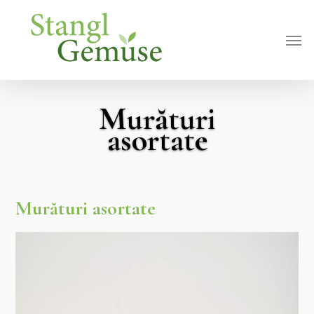
Skip
Men
to
main
content
Murături
asortate
Murături asortate