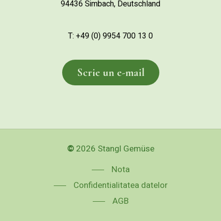
94436 Simbach, Deutschland
T: +49 (0) 9954 700 13 0
S
c
r
i
e
u
n
e
-
m
a
i
l
©
2026
Stangl Gemüse
Nota
Confidentialitatea datelor
AGB